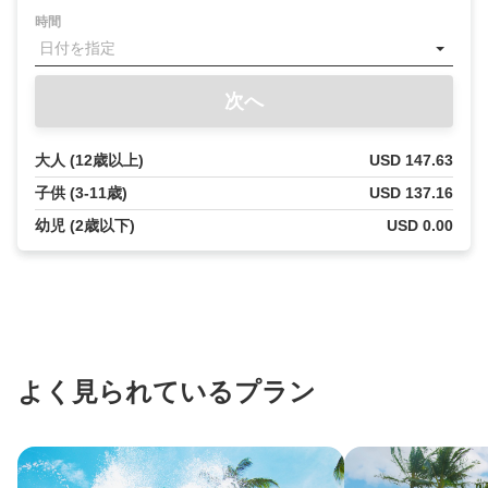
時間
Lani
こ
ん
次へ
に
ち
大人 (12歳以上)
USD 147.63
は！
私
子供 (3-11歳)
USD 137.16
は
幼児 (2歳以下)
USD 0.00
あ
な
た
の
AI
コ
ン
よく見られているプラン
シ
ェ
ル
ジ