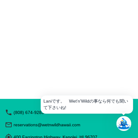
ー
ル
を
作
成
ア
ク
テ
ィ
ビ
テ
ィ
を
予
約
Laniです。 Wet'n'Wildの事なら何でも聞い
レ
ス
て下さいね!
(808) 674-9283
ト
ラ
reservations@wetnwildhawaii.com
ン
を
推
400 Farrington Highway, Kapolei, HI 96707