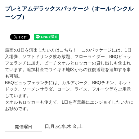
ダイニング＆ショップ
プレミアムデラックスパッケージ（オールインクル
ーシブ）
グループ イベント
安全ガイド
最高の1日を演出したい方はこちら！ このパッケージには、1日
送迎バス
入場券、ソフトドリンク飲み放題、フローライダー、BBQビュッ
フェランチに加え、ビーチタオルとロッカーの貸し出しも含まれ
園内マップ
ています。追加料金でワイキキ地区からの往復送迎を追加する事
も可能。
言語
BBQビュッフェランチには、カルアポーク、BBQチキン、ホット
ドック、ソーメンサラダ、コーン、ライス、フルーツ等をご用意
日本語
しています。
タオルもロッカーも使えて、1日を有意義にエンジョイしたい方に
お勧めです。
한국어
日,月,火,水,木,金,土
開催曜日