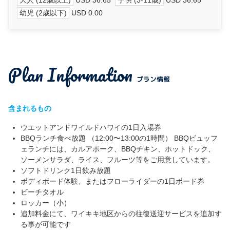
大人 (12歳以上)
USD 36.65
子供 (3-11歳)
USD 36.65
幼児 (2歳以下)
USD 0.00
Plan Information
プラン情報
含まれるもの
ウエットアンドワイルドハワイの1日入場券
BBQランチ食べ放題 （12:00〜13:00の1時間） BBQビュッフ
ェランチには、カルアポーク、BBQチキン、ホットドック、
ソーメンサラダ、ライス、フルーツ等をご用意しています。
ソフトドリンク1日飲み放題
ボディボード体験、またはフローライダーの1日ボード券
ビーチタオル
ロッカー（小）
追加料金にて、ワイキキ地区からの往復送迎サービスを追加す
る事が可能です