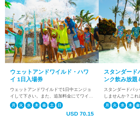
ュ
で
す。
今
日
は
何
か
お
手
伝
ワイルド・ハワ
スタンダードパッケージ（ドリ
い
で
ンク飲み放題＆フローライダー
き
体験付き）
ルドで1日中エンジョ
スタンダードパッケージにアップグレード
ま
、追加料金にてワイキ
しませんか？これには、1日入場券、ソフ
す
迎サービスを追加する
トドリンク飲み放題、そしてフローライダ
か？
土
日
月
火
水
木
金
土
日
復送迎サービスを追加
ーが付いてきます。また、追加料金にてワ
USD 70.15
USD 84.81
でも安心してお越し頂
イキキ地区からの往復送迎サービスウィ追
ス
加する事も可能です。 1日をストレスフリ
ケ
ーで楽しみたい方にお勧めです。
ジ
ュ