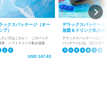
ックスパッケージ（オー
デラックスパッケージ（
ブ）
放題＆ドリンク飲み放題
ー体験付き）
たい方はこちら！ このパッケ
デラックスパッケージはいかが
券、ソフトドリンク飲み放題、
パッケージには、1日入場券、
BQビュッフェランチに加え、ビ
放題、フローライダーに加え、B
土
日
月
火
水
木
金
土
日
ーの貸し出しも含まれていま
チが含まれています。BBQビュ
USD 147.63
キキ地区からの往復送迎を追加
ルアポーク、BBQチキン、ホッ
Qビュッフェランチには、カルア
サラダ、コーン、ライス、フル
ン、ホットドック、ソーメンサラ
います。 追加料金にてワイキキ
、フルーツ等をご用意していま
サービスを追加する事も可能です
カーも使えて、1日を有意義にエ
1日を楽しみたい方へお勧めです
お勧めです。