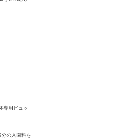
体専用ビュッ
様分の入園料を