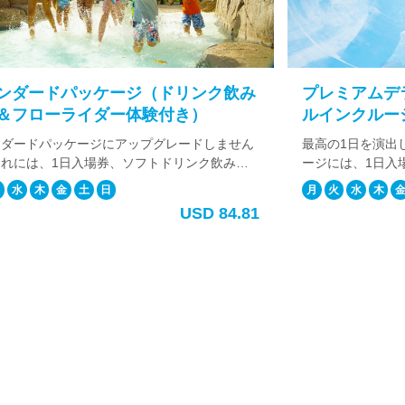
ダードパッケージ（ドリンク飲み
プレミアムデラ
フローライダー体験付き）
ルインクルーシ
ードパッケージにアップグレードしません
最高の1日を演出し
には、1日入場券、ソフトドリンク飲み放
ージには、1日入場
てフローライダーが付いてきます。また、
フローライダー、B
水
木
金
土
日
月
火
水
木
金
にてワイキキ地区からの往復送迎サービス
ーチタオルとロッカ
USD 84.81
する事も可能です。 1日をストレスフリー
す。追加料金でワイ
たい方にお勧めです。
する事も可能。 BB
ポーク、BBQチキ
ダ、コーン、ライス
す。 タオルもロッ
ンジョイしたい方に