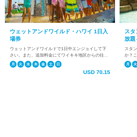
ウェットアンドワイルド・ハワイ 1日入
スタン
場券
放題＆
ウェットアンドワイルドで1日中エンジョイして下
スタンダ
さい。また、追加料金にてワイキキ地区からの往復
か？これ
送迎サービスを追加する事も可能です。 往復送迎サ
題、そし
月
火
水
木
金
土
日
月
火
ービスを追加すれば、初めての方でも安心してお越
追加料金
USD 70.15
し頂けます。
ウィ追加
で楽しみ