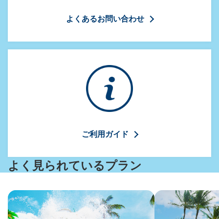
Lani
よくあるお問い合わせ
こ
ん
に
ち
は！
私
は
あ
な
た
の
ご利用ガイド
AI
コ
ン
よく見られているプラン
シ
ェ
ル
ジ
ュ