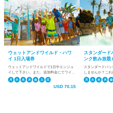
で
す。
今
日
は
何
か
お
手
伝
ウェットアンドワイルド・ハワ
スタンダード
い
で
イ 1日入場券
ンク飲み放題
き
体験付き）
ウェットアンドワイルドで1日中エンジョ
スタンダードパッ
ま
イして下さい。また、追加料金にてワイキ
しませんか？これ
す
キ地区からの往復送迎サービスを追加する
トドリンク飲み放
か？
月
火
水
木
金
土
日
月
火
水
木
金
事も可能です。 往復送迎サービスを追加
ーが付いてきます
USD 70.15
すれば、初めての方でも安心してお越し頂
イキキ地区からの
ス
けます。
加する事も可能で
ケ
ーで楽しみたい方
ジ
ュ
ー