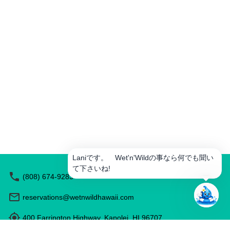
ル
を
作
成
ア
ク
テ
ィ
ビ
テ
ィ
を
予
約
Laniです。 Wet'n'Wildの事なら何でも聞い
レ
ス
て下さいね!
(808) 674-9283
ト
ラ
reservations@wetnwildhawaii.com
ン
を
推
400 Farrington Highway, Kapolei, HI 96707
薦