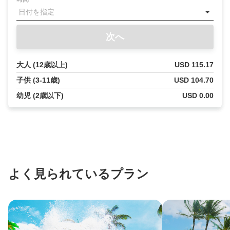
Lani
こ
ん
次へ
に
ち
大人 (12歳以上)
USD 115.17
は！
私
子供 (3-11歳)
USD 104.70
は
幼児 (2歳以下)
USD 0.00
あ
な
た
の
AI
コ
ン
よく見られているプラン
シ
ェ
ル
ジ
ュ