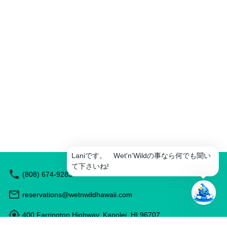
ル
フルーツ等をご用意
を
もロッカーも使えて
作
ジョイしたい方にお
成
ア
ク
テ
ィ
ビ
テ
ィ
を
予
約
Laniです。 Wet'n'Wildの事なら何でも聞い
レ
ス
て下さいね!
(808) 674-9283
ト
ラ
reservations@wetnwildhawaii.com
ン
を
推
400 Farrington Highway, Kapolei, HI 96707
薦