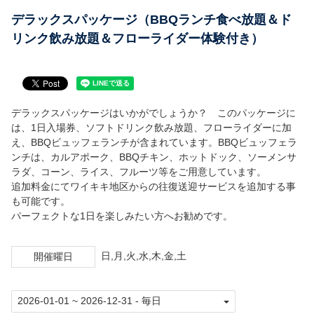
ダイニング＆ショップ
デラックスパッケージ（BBQランチ食べ放題＆ド
リンク飲み放題＆フローライダー体験付き）
グループ イベント
安全ガイド
デラックスパッケージはいかがでしょうか？ このパッケージに
送迎バス
は、1日入場券、ソフトドリンク飲み放題、フローライダーに加
え、BBQビュッフェランチが含まれています。BBQビュッフェラ
園内マップ
ンチは、カルアポーク、BBQチキン、ホットドック、ソーメンサ
ラダ、コーン、ライス、フルーツ等をご用意しています。
言語
追加料金にてワイキキ地区からの往復送迎サービスを追加する事
も可能です。
日本語
パーフェクトな1日を楽しみたい方へお勧めです。
한국어
日,月,火,水,木,金,土
開催曜日