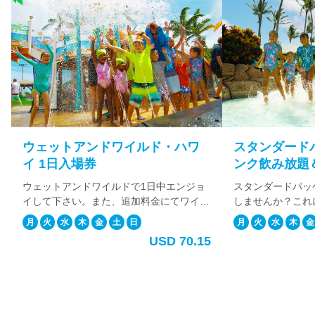
で
す。
今
日
は
何
か
お
手
伝
スタンダードパッケージ（ドリ
プレミアムデラ
い
ンク飲み放題＆フローライダー
で
ジ（オールイン
き
体験付き）
スタンダードパッケージにアップグレード
最高の1日を演出し
ま
しませんか？これには、1日入場券、ソフ
のパッケージには、
す
トドリンク飲み放題、そしてフローライダ
リンク飲み放題、フ
か？
月
火
水
木
金
土
日
月
火
水
木
金
ーが付いてきます。また、追加料金にてワ
ュッフェランチに加
USD 84.81
イキキ地区からの往復送迎サービスウィ追
ッカーの貸し出しも
ス
加する事も可能です。 1日をストレスフリ
料金でワイキキ地区
ケ
ーで楽しみたい方にお勧めです。
する事も可能。 BB
ジ
は、カルアポーク、
ュ
ック、ソーメンサラ
ー